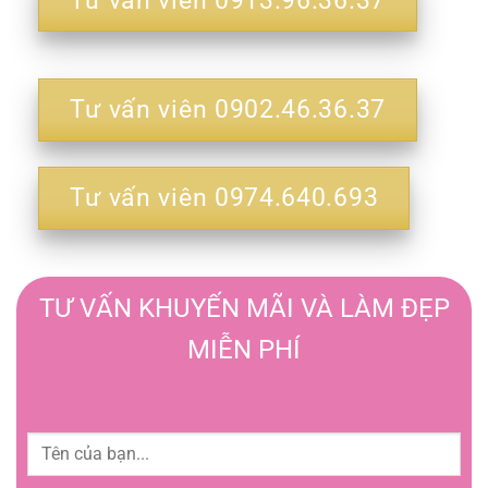
Tư vấn viên 0913.96.36.37
Tư vấn viên 0902.46.36.37
Tư vấn viên 0974.640.693
TƯ VẤN KHUYẾN MÃI VÀ LÀM ĐẸP
MIỄN PHÍ