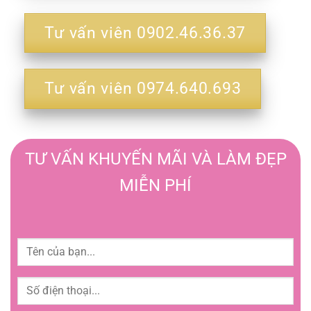
Tư vấn viên 0902.46.36.37
Tư vấn viên 0974.640.693
TƯ VẤN KHUYẾN MÃI VÀ LÀM ĐẸP
MIỄN PHÍ