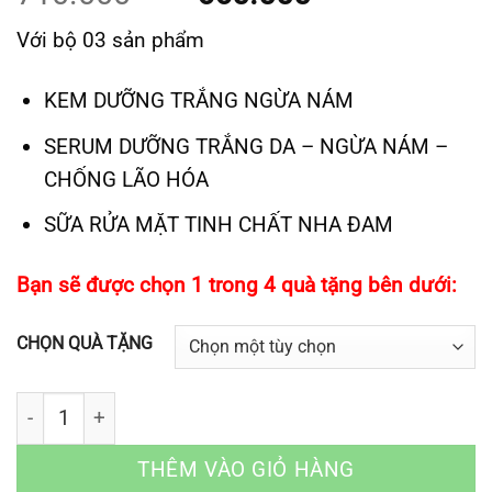
đánh giá
gốc
hiện
Với bộ 03 sản phẩm
là:
tại
710.000VND.
là:
KEM DƯỠNG TRẮNG NGỪA NÁM
660.000
SERUM DƯỠNG TRẮNG DA – NGỪA NÁM –
CHỐNG LÃO HÓA
SỮA RỬA MẶT TINH CHẤT NHA ĐAM
Bạn sẽ được chọn 1 trong 4 quà tặng bên dưới:
CHỌN QUÀ TẶNG
Số lượng
THÊM VÀO GIỎ HÀNG