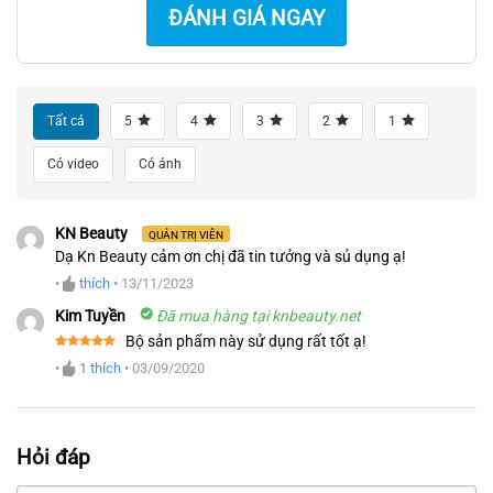
ĐÁNH GIÁ NGAY
Tất cả
5
4
3
2
1
Có video
Có ảnh
KN Beauty
QUẢN TRỊ VIÊN
Dạ Kn Beauty cảm ơn chị đã tin tưởng và sủ dụng ạ!
•
thích
•
13/11/2023
Kim Tuyền
Đã mua hàng tại knbeauty.net
Bộ sản phẩm này sử dụng rất tốt ạ!
Được xếp
•
1
thích
•
03/09/2020
hạng
5
5
sao
Hỏi đáp