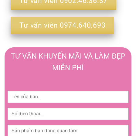
Tư vấn viên 0902.46.36.37
Tư vấn viên 0974.640.693
TƯ VẤN KHUYẾN MÃI VÀ LÀM ĐẸP
MIỄN PHÍ