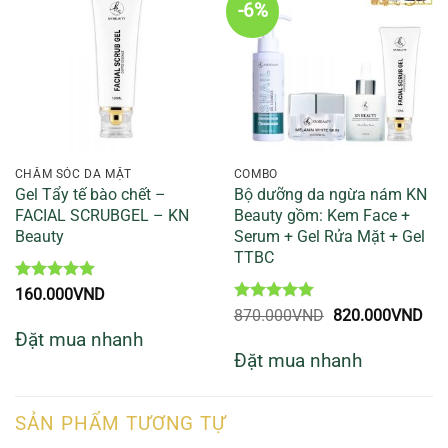
-6%
CHĂM SÓC DA MẶT
COMBO
Gel Tẩy tế bào chết –
Bộ dưỡng da ngừa nám KN
FACIAL SCRUBGEL – KN
Beauty gồm: Kem Face +
Beauty
Serum + Gel Rửa Mặt + Gel
TTBC
Được xếp
160.000
VND
hạng
5
5
Được xếp
Giá
Giá
870.000
VND
820.000
VND
sao
hạng
5
5
gốc
hiệ
Đặt mua nhanh
sao
là:
tại
Đặt mua nhanh
870.000VND.
là:
820
SẢN PHẨM TƯƠNG TỰ