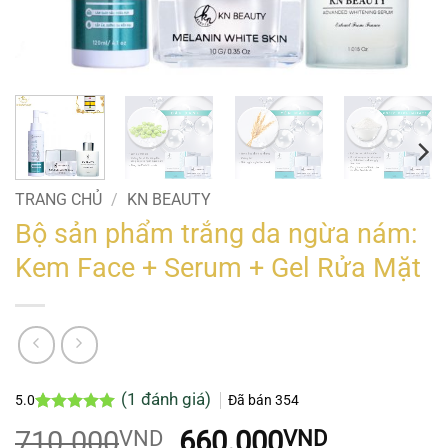
TRANG CHỦ
/
KN BEAUTY
Bộ sản phẩm trắng da ngừa nám:
Kem Face + Serum + Gel Rửa Mặt
(
1
đánh giá)
5.0
Đã bán
354
5.0
1
trên 5
Giá
Giá
710.000
660.000
VND
VND
dựa trên