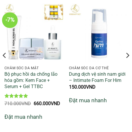
-7%
CHĂM SÓC DA MẶT
CHĂM SÓC DA CƠ THỂ
Bộ phục hồi da chống lão
Dung dịch vệ sinh nam giới
hóa gồm: Kem Face +
– Intimate Foam For Him
Serum + Gel TTBC
150.000
VND
á
ện
Đặt mua nhanh
i
Được xếp
Giá
Giá
710.000
VND
660.000
VND
:
hạng
5
5
gốc
hiện
00.000VND.
sao
là:
tại
Đặt mua nhanh
710.000VND.
là:
660.000VND.