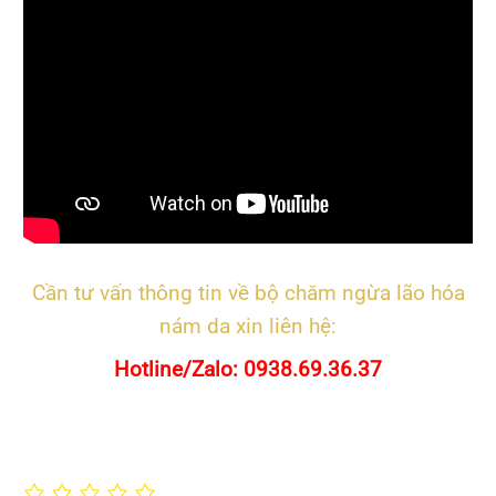
0/5
(0 Reviews)
Cần tư vấn thông tin về bộ chăm ngừa lão hóa
nám da xin liên hệ:
Hotline/Zalo: 0938.69.36.37