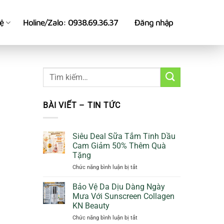
hệ
Holine/Zalo: 0938.69.36.37
Đăng nhập
BÀI VIẾT – TIN TỨC
Siêu Deal Sữa Tắm Tinh Dầu
Cam Giảm 50% Thêm Quà
Tặng
ở
Chức năng bình luận bị tắt
Siêu
Deal
Bảo Vệ Da Dịu Dàng Ngày
Sữa
Mưa Với Sunscreen Collagen
Tắm
KN Beauty
Tinh
ở
Chức năng bình luận bị tắt
Dầu