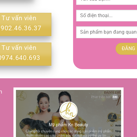
Tư vấn viên
0902.46.36.37
Tư vấn viên
0974.640.693
h