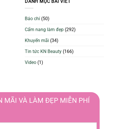
DANH MỤC BÀI VIẾT
da
Sạch
căng
Để
bóng
Làm
và
Báo chí
(50)
Đẹp
ngừa
Tối
mụn
Cẩm nang làm đẹp
(292)
Ưu
Hơn
Khuyến mãi
(34)
Tin tức KN Beauty
(166)
Video
(1)
 MÃI VÀ LÀM ĐẸP MIỄN PHÍ