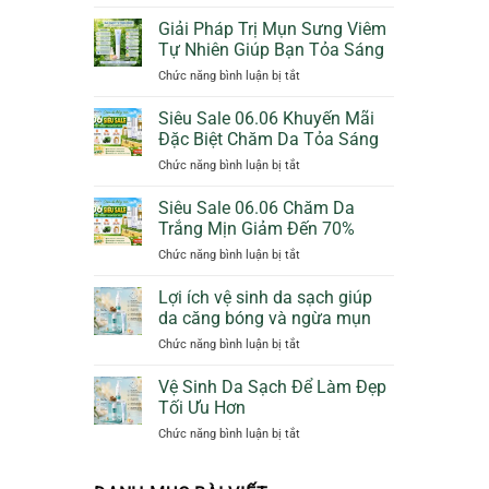
Bảo
Cam
Vệ
Giảm
Giải Pháp Trị Mụn Sưng Viêm
Da
50%
Tự Nhiên Giúp Bạn Tỏa Sáng
Dịu
Thêm
ở
Chức năng bình luận bị tắt
Dàng
Quà
Giải
Ngày
Tặng
Pháp
Siêu Sale 06.06 Khuyến Mãi
Mưa
Trị
Với
Đặc Biệt Chăm Da Tỏa Sáng
Mụn
Sunscreen
ở
Chức năng bình luận bị tắt
Sưng
Collagen
Siêu
Viêm
KN
Sale
Siêu Sale 06.06 Chăm Da
Tự
Beauty
06.06
Nhiên
Trắng Mịn Giảm Đến 70%
Khuyến
Giúp
ở
Chức năng bình luận bị tắt
Mãi
Bạn
Siêu
Đặc
Tỏa
Sale
Lợi ích vệ sinh da sạch giúp
Biệt
Sáng
06.06
Chăm
da căng bóng và ngừa mụn
Chăm
Da
ở
Chức năng bình luận bị tắt
Da
Tỏa
Lợi
Trắng
Sáng
ích
Vệ Sinh Da Sạch Để Làm Đẹp
Mịn
vệ
Giảm
Tối Ưu Hơn
sinh
Đến
ở
Chức năng bình luận bị tắt
da
70%
Vệ
sạch
Sinh
giúp
Da