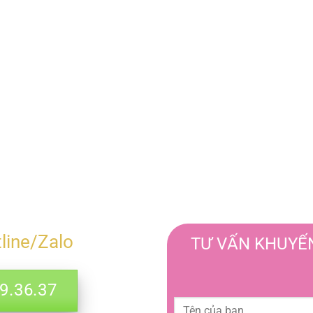
tline/Zalo
TƯ VẤN KHUYẾN
.36.37