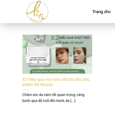
Bỏ
qua
Trang chủ
nội
dung
X2 Hiệu quả mờ nám nhờ bộ đôi siêu
phẩm KN Beauty
Chăm sóc da nám rất quan trọng, càng
bước qua độ tuổi đôi mươi, da [...]