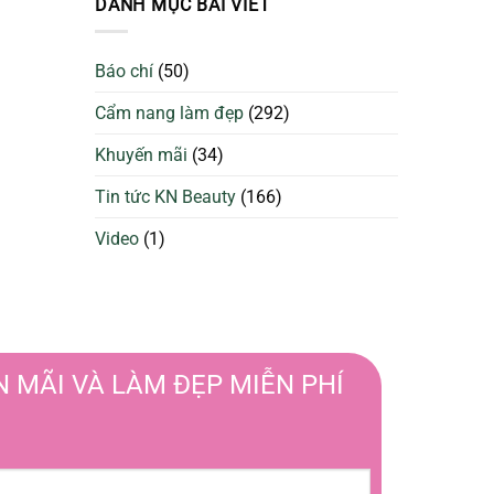
DANH MỤC BÀI VIẾT
da
Sạch
căng
Để
bóng
Làm
và
Báo chí
(50)
Đẹp
ngừa
Tối
mụn
Cẩm nang làm đẹp
(292)
Ưu
Hơn
Khuyến mãi
(34)
Tin tức KN Beauty
(166)
Video
(1)
 MÃI VÀ LÀM ĐẸP MIỄN PHÍ