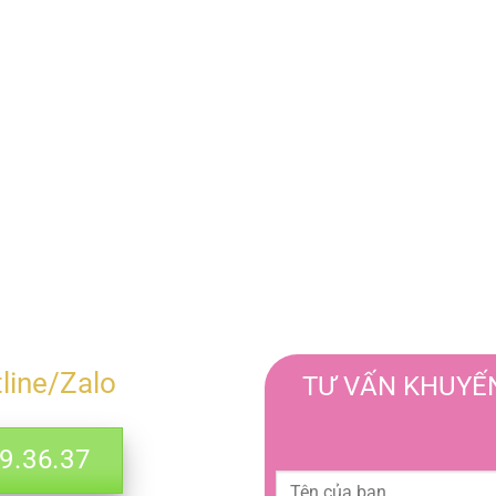
tline/Zalo
TƯ VẤN KHUYẾN
.36.37