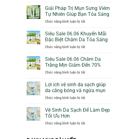
Bảo
Cam
Vệ
Giảm
Giải Pháp Trị Mụn Sưng Viêm
Da
50%
Tự Nhiên Giúp Bạn Tỏa Sáng
Dịu
Thêm
ở
Chức năng bình luận bị tắt
Dàng
Quà
Giải
Ngày
Tặng
Pháp
Siêu Sale 06.06 Khuyến Mãi
Mưa
Trị
Với
Đặc Biệt Chăm Da Tỏa Sáng
Mụn
Sunscreen
ở
Chức năng bình luận bị tắt
Sưng
Collagen
Siêu
Viêm
KN
Sale
Siêu Sale 06.06 Chăm Da
Tự
Beauty
06.06
Nhiên
Trắng Mịn Giảm Đến 70%
Khuyến
Giúp
ở
Chức năng bình luận bị tắt
Mãi
Bạn
Siêu
Đặc
Tỏa
Sale
Lợi ích vệ sinh da sạch giúp
Biệt
Sáng
06.06
Chăm
da căng bóng và ngừa mụn
Chăm
Da
ở
Chức năng bình luận bị tắt
Da
Tỏa
Lợi
Trắng
Sáng
ích
Vệ Sinh Da Sạch Để Làm Đẹp
Mịn
vệ
Giảm
Tối Ưu Hơn
sinh
Đến
ở
Chức năng bình luận bị tắt
da
70%
Vệ
sạch
Sinh
giúp
Da