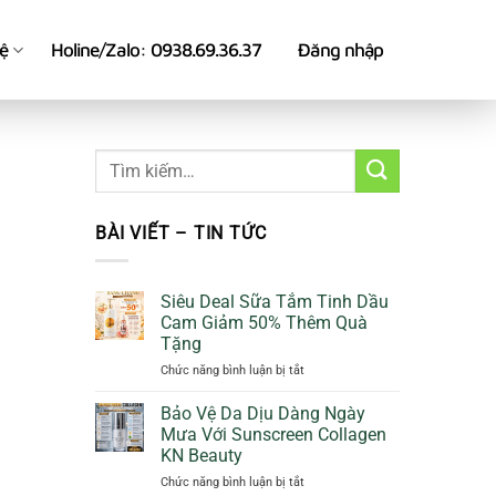
hệ
Holine/Zalo: 0938.69.36.37
Đăng nhập
BÀI VIẾT – TIN TỨC
Siêu Deal Sữa Tắm Tinh Dầu
Cam Giảm 50% Thêm Quà
Tặng
ở
Chức năng bình luận bị tắt
Siêu
Deal
Bảo Vệ Da Dịu Dàng Ngày
Sữa
Mưa Với Sunscreen Collagen
Tắm
KN Beauty
Tinh
ở
Chức năng bình luận bị tắt
Dầu