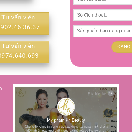
Tư vấn viên
0902.46.36.37
Tư vấn viên
0974.640.693
h