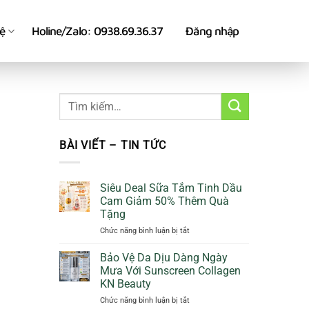
hệ
Holine/Zalo: 0938.69.36.37
Đăng nhập
BÀI VIẾT – TIN TỨC
Siêu Deal Sữa Tắm Tinh Dầu
Cam Giảm 50% Thêm Quà
Tặng
ở
Chức năng bình luận bị tắt
Siêu
Deal
Bảo Vệ Da Dịu Dàng Ngày
Sữa
Mưa Với Sunscreen Collagen
Tắm
KN Beauty
Tinh
ở
Chức năng bình luận bị tắt
Dầu