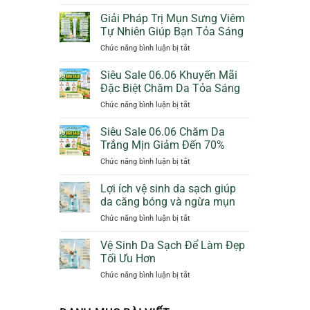
Bảo
Cam
Vệ
Giảm
Giải Pháp Trị Mụn Sưng Viêm
Da
50%
Tự Nhiên Giúp Bạn Tỏa Sáng
Dịu
Thêm
ở
Chức năng bình luận bị tắt
Dàng
Quà
Giải
Ngày
Tặng
Pháp
Siêu Sale 06.06 Khuyến Mãi
Mưa
Trị
Với
Đặc Biệt Chăm Da Tỏa Sáng
Mụn
Sunscreen
ở
Chức năng bình luận bị tắt
Sưng
Collagen
Siêu
Viêm
KN
Sale
Siêu Sale 06.06 Chăm Da
Tự
Beauty
06.06
Nhiên
Trắng Mịn Giảm Đến 70%
Khuyến
Giúp
ở
Chức năng bình luận bị tắt
Mãi
Bạn
Siêu
Đặc
Tỏa
Sale
Lợi ích vệ sinh da sạch giúp
Biệt
Sáng
06.06
Chăm
da căng bóng và ngừa mụn
Chăm
Da
ở
Chức năng bình luận bị tắt
Da
Tỏa
Lợi
Trắng
Sáng
ích
Vệ Sinh Da Sạch Để Làm Đẹp
Mịn
vệ
Giảm
Tối Ưu Hơn
sinh
Đến
ở
Chức năng bình luận bị tắt
da
70%
Vệ
sạch
Sinh
giúp
Da