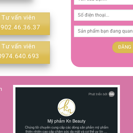
Tư vấn viên
0902.46.36.37
Tư vấn viên
0974.640.693
h