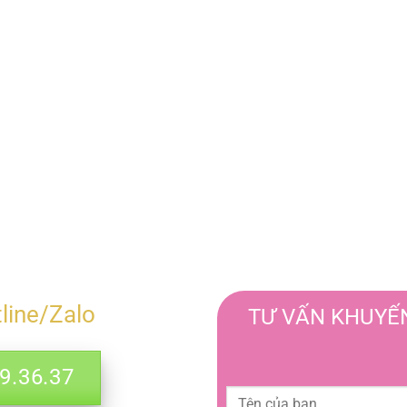
tline/Zalo
TƯ VẤN KHUYẾN
.36.37