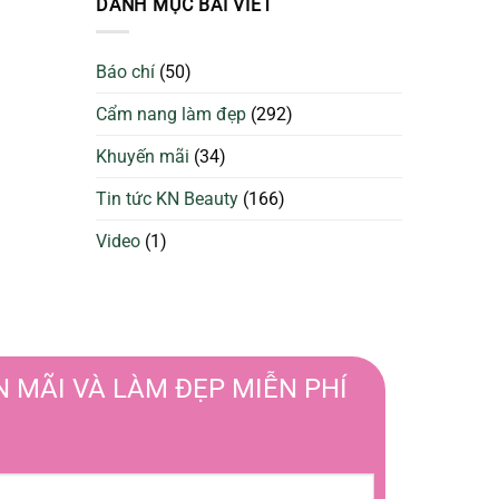
DANH MỤC BÀI VIẾT
da
Sạch
căng
Để
bóng
Làm
và
Báo chí
(50)
Đẹp
ngừa
Tối
mụn
Cẩm nang làm đẹp
(292)
Ưu
Hơn
Khuyến mãi
(34)
Tin tức KN Beauty
(166)
Video
(1)
 MÃI VÀ LÀM ĐẸP MIỄN PHÍ