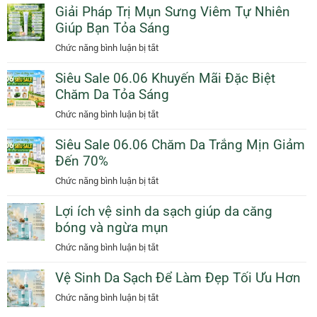
Dầu
Giải Pháp Trị Mụn Sưng Viêm Tự Nhiên
Vệ
Cam
Giúp Bạn Tỏa Sáng
Da
Giảm
Dịu
ở
Chức năng bình luận bị tắt
50%
Dàng
Giải
Thêm
Ngày
Siêu Sale 06.06 Khuyến Mãi Đặc Biệt
Pháp
Quà
Mưa
Chăm Da Tỏa Sáng
Trị
Tặng
Với
Mụn
ở
Chức năng bình luận bị tắt
Sunscreen
Sưng
Siêu
Collagen
Viêm
Siêu Sale 06.06 Chăm Da Trắng Mịn Giảm
Sale
KN
Tự
Đến 70%
06.06
Beauty
Nhiên
Khuyến
ở
Chức năng bình luận bị tắt
Giúp
Mãi
Siêu
Bạn
Đặc
Lợi ích vệ sinh da sạch giúp da căng
Sale
Tỏa
Biệt
bóng và ngừa mụn
06.06
Sáng
Chăm
Chăm
ở
Chức năng bình luận bị tắt
Da
Da
Lợi
Tỏa
Trắng
Vệ Sinh Da Sạch Để Làm Đẹp Tối Ưu Hơn
ích
Sáng
Mịn
vệ
ở
Chức năng bình luận bị tắt
Giảm
sinh
Vệ
Đến