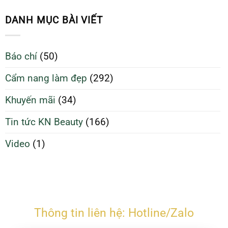
da
Sinh
70%
sạch
Da
DANH MỤC BÀI VIẾT
giúp
Sạch
da
Để
căng
Làm
Báo chí
(50)
bóng
Đẹp
và
Tối
Cẩm nang làm đẹp
(292)
ngừa
Ưu
mụn
Hơn
Khuyến mãi
(34)
Tin tức KN Beauty
(166)
Video
(1)
Thông tin liên hệ: Hotline/Zalo