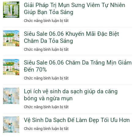
Dầu
Giải Pháp Trị Mụn Sưng Viêm Tự Nhiên
Vệ
Cam
Giúp Bạn Tỏa Sáng
Da
Giảm
Dịu
ở
Chức năng bình luận bị tắt
50%
Dàng
Giải
Thêm
Ngày
Siêu Sale 06.06 Khuyến Mãi Đặc Biệt
Pháp
Quà
Mưa
Chăm Da Tỏa Sáng
Trị
Tặng
Với
Mụn
ở
Chức năng bình luận bị tắt
Sunscreen
Sưng
Siêu
Collagen
Viêm
Siêu Sale 06.06 Chăm Da Trắng Mịn Giảm
Sale
KN
Tự
Đến 70%
06.06
Beauty
Nhiên
Khuyến
ở
Chức năng bình luận bị tắt
Giúp
Mãi
Siêu
Bạn
Đặc
Lợi ích vệ sinh da sạch giúp da căng
Sale
Tỏa
Biệt
bóng và ngừa mụn
06.06
Sáng
Chăm
Chăm
ở
Chức năng bình luận bị tắt
Da
Da
Lợi
Tỏa
Trắng
Vệ Sinh Da Sạch Để Làm Đẹp Tối Ưu Hơn
ích
Sáng
Mịn
vệ
ở
Chức năng bình luận bị tắt
Giảm
sinh
Vệ
Đến