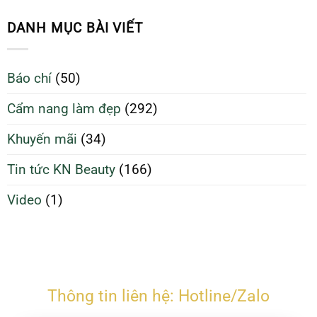
da
Sinh
70%
sạch
Da
DANH MỤC BÀI VIẾT
giúp
Sạch
da
Để
căng
Làm
Báo chí
(50)
bóng
Đẹp
và
Tối
Cẩm nang làm đẹp
(292)
ngừa
Ưu
mụn
Hơn
Khuyến mãi
(34)
Tin tức KN Beauty
(166)
Video
(1)
Thông tin liên hệ: Hotline/Zalo