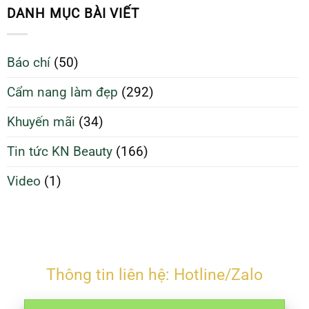
sạch
Da
DANH MỤC BÀI VIẾT
giúp
Sạch
da
Để
căng
Làm
Báo chí
(50)
bóng
Đẹp
và
Tối
Cẩm nang làm đẹp
(292)
ngừa
Ưu
mụn
Hơn
Khuyến mãi
(34)
Tin tức KN Beauty
(166)
Video
(1)
Thông tin liên hệ: Hotline/Zalo