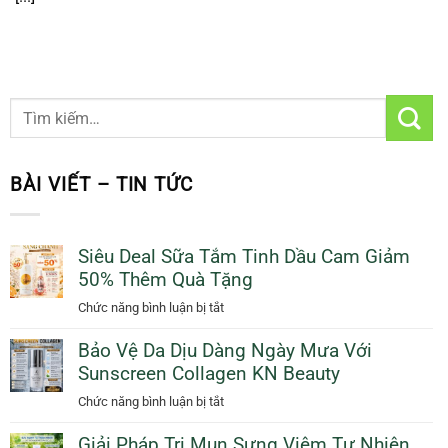
BÀI VIẾT – TIN TỨC
Siêu Deal Sữa Tắm Tinh Dầu Cam Giảm
50% Thêm Quà Tặng
ở
Chức năng bình luận bị tắt
Siêu
Bảo Vệ Da Dịu Dàng Ngày Mưa Với
Deal
Sunscreen Collagen KN Beauty
Sữa
Tắm
ở
Chức năng bình luận bị tắt
Tinh
Bảo
Dầu
Giải Pháp Trị Mụn Sưng Viêm Tự Nhiên
Vệ