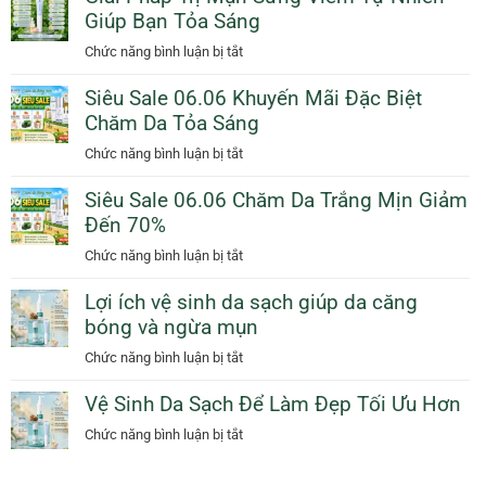
Cam
Giúp Bạn Tỏa Sáng
Da
Giảm
Dịu
ở
Chức năng bình luận bị tắt
50%
Dàng
Giải
Thêm
Ngày
Siêu Sale 06.06 Khuyến Mãi Đặc Biệt
Pháp
Quà
Mưa
Chăm Da Tỏa Sáng
Trị
Tặng
Với
Mụn
ở
Chức năng bình luận bị tắt
Sunscreen
Sưng
Siêu
Collagen
Viêm
Siêu Sale 06.06 Chăm Da Trắng Mịn Giảm
Sale
KN
Tự
Đến 70%
06.06
Beauty
Nhiên
Khuyến
ở
Chức năng bình luận bị tắt
Giúp
Mãi
Siêu
Bạn
Đặc
Lợi ích vệ sinh da sạch giúp da căng
Sale
Tỏa
Biệt
bóng và ngừa mụn
06.06
Sáng
Chăm
Chăm
ở
Chức năng bình luận bị tắt
Da
Da
Lợi
Tỏa
Trắng
Vệ Sinh Da Sạch Để Làm Đẹp Tối Ưu Hơn
ích
Sáng
Mịn
vệ
ở
Chức năng bình luận bị tắt
Giảm
sinh
Vệ
Đến
da
Sinh
70%