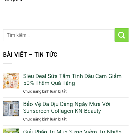
BÀI VIẾT – TIN TỨC
Siêu Deal Sữa Tắm Tinh Dầu Cam Giảm
50% Thêm Quà Tặng
ở
Chức năng bình luận bị tắt
Siêu
Bảo Vệ Da Dịu Dàng Ngày Mưa Với
Deal
Sunscreen Collagen KN Beauty
Sữa
Tắm
ở
Chức năng bình luận bị tắt
Tinh
Bảo
Dầu
Giải Pháp Trị Mụn Sưng Viêm Tự Nhiên
Vệ