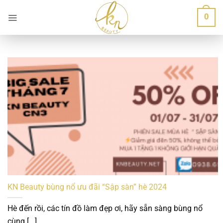
Bỏ
0
qua
nội
dung
KN Beauty bùng nổ ưu đãi “Sập sàn” hè 2024
Hè đến rồi, các tín đồ làm đẹp ơi, hãy sẵn sàng bùng nổ
cùng [...]