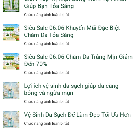
Cam
Giúp Bạn Tỏa Sáng
Da
Giảm
Dịu
ở
Chức năng bình luận bị tắt
50%
Dàng
Giải
Thêm
Ngày
Siêu Sale 06.06 Khuyến Mãi Đặc Biệt
Pháp
Quà
Mưa
Chăm Da Tỏa Sáng
Trị
Tặng
Với
Mụn
ở
Chức năng bình luận bị tắt
Sunscreen
Sưng
Siêu
Collagen
Viêm
Siêu Sale 06.06 Chăm Da Trắng Mịn Giảm
Sale
KN
Tự
Đến 70%
06.06
Beauty
Nhiên
Khuyến
ở
Chức năng bình luận bị tắt
Giúp
Mãi
Siêu
Bạn
Đặc
Lợi ích vệ sinh da sạch giúp da căng
Sale
Tỏa
Biệt
bóng và ngừa mụn
06.06
Sáng
Chăm
Chăm
ở
Chức năng bình luận bị tắt
Da
Da
Lợi
Tỏa
Trắng
Vệ Sinh Da Sạch Để Làm Đẹp Tối Ưu Hơn
ích
Sáng
Mịn
vệ
ở
Chức năng bình luận bị tắt
Giảm
sinh
Vệ
Đến
da
Sinh
70%