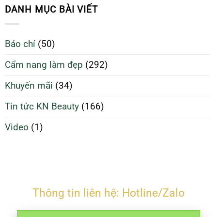
sạch
Da
DANH MỤC BÀI VIẾT
giúp
Sạch
da
Để
căng
Làm
Báo chí
(50)
bóng
Đẹp
và
Tối
Cẩm nang làm đẹp
(292)
ngừa
Ưu
mụn
Hơn
Khuyến mãi
(34)
Tin tức KN Beauty
(166)
Video
(1)
Thông tin liên hệ: Hotline/Zalo