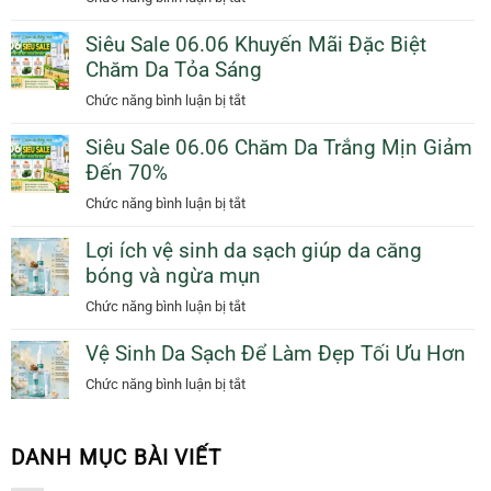
Dàng
Giải
Thêm
Ngày
Siêu Sale 06.06 Khuyến Mãi Đặc Biệt
Pháp
Quà
Mưa
Chăm Da Tỏa Sáng
Trị
Tặng
Với
Mụn
ở
Chức năng bình luận bị tắt
Sunscreen
Sưng
Siêu
Collagen
Viêm
Siêu Sale 06.06 Chăm Da Trắng Mịn Giảm
Sale
KN
Tự
Đến 70%
06.06
Beauty
Nhiên
Khuyến
ở
Chức năng bình luận bị tắt
Giúp
Mãi
Siêu
Bạn
Đặc
Lợi ích vệ sinh da sạch giúp da căng
Sale
Tỏa
Biệt
bóng và ngừa mụn
06.06
Sáng
Chăm
Chăm
ở
Chức năng bình luận bị tắt
Da
Da
Lợi
Tỏa
Trắng
Vệ Sinh Da Sạch Để Làm Đẹp Tối Ưu Hơn
ích
Sáng
Mịn
vệ
ở
Chức năng bình luận bị tắt
Giảm
sinh
Vệ
Đến
da
Sinh
70%
sạch
Da
DANH MỤC BÀI VIẾT
giúp
Sạch
da