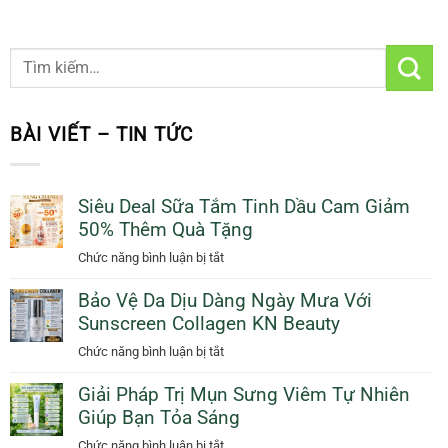
BÀI VIẾT – TIN TỨC
Siêu Deal Sữa Tắm Tinh Dầu Cam Giảm
50% Thêm Quà Tặng
ở
Chức năng bình luận bị tắt
Siêu
Bảo Vệ Da Dịu Dàng Ngày Mưa Với
Deal
Sunscreen Collagen KN Beauty
Sữa
Tắm
ở
Chức năng bình luận bị tắt
Tinh
Bảo
Dầu
Giải Pháp Trị Mụn Sưng Viêm Tự Nhiên
Vệ
Cam
Giúp Bạn Tỏa Sáng
Da
Giảm
Dịu
ở
Chức năng bình luận bị tắt
50%