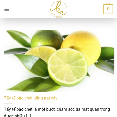
Bỏ
0
qua
nội
dung
Tẩy tế bào chết bằng trái cây
Tẩy tế bào chết là một bước chăm sóc da mặt quan trọng
được nhiều [...]