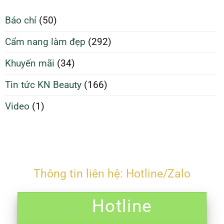
Để
căng
Làm
Báo chí
(50)
bóng
Đẹp
và
Tối
Cẩm nang làm đẹp
(292)
ngừa
Ưu
mụn
Hơn
Khuyến mãi
(34)
Tin tức KN Beauty
(166)
Video
(1)
Thông tin liên hệ: Hotline/Zalo
Hotline