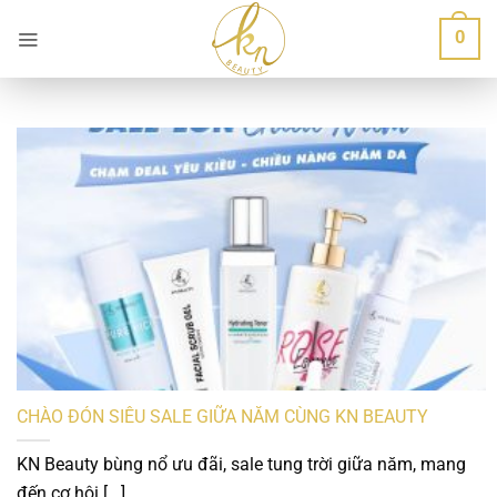
Bỏ
0
qua
nội
dung
CHÀO ĐÓN SIÊU SALE GIỮA NĂM CÙNG KN BEAUTY
KN Beauty bùng nổ ưu đãi, sale tung trời giữa năm, mang
đến cơ hội [...]