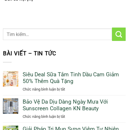
BÀI VIẾT – TIN TỨC
Siêu Deal Sữa Tắm Tinh Dầu Cam Giảm
50% Thêm Quà Tặng
ở
Chức năng bình luận bị tắt
Siêu
Bảo Vệ Da Dịu Dàng Ngày Mưa Với
Deal
Sunscreen Collagen KN Beauty
Sữa
Tắm
ở
Chức năng bình luận bị tắt
Tinh
Bảo
Dầu
Giải Pháp Trị Mụn Sưng Viêm Tự Nhiên
Vệ