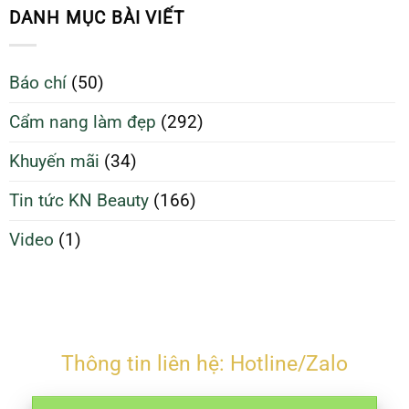
sạch
Da
DANH MỤC BÀI VIẾT
giúp
Sạch
da
Để
căng
Làm
Báo chí
(50)
bóng
Đẹp
và
Tối
Cẩm nang làm đẹp
(292)
ngừa
Ưu
mụn
Hơn
Khuyến mãi
(34)
Tin tức KN Beauty
(166)
Video
(1)
Thông tin liên hệ: Hotline/Zalo