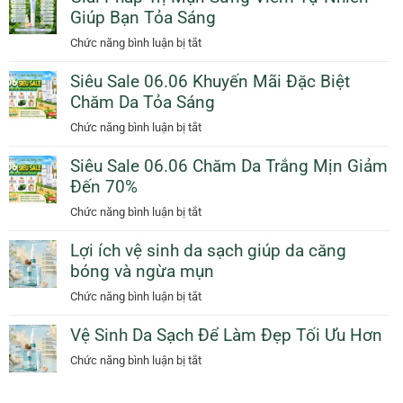
Cam
Giúp Bạn Tỏa Sáng
Da
Giảm
Dịu
ở
Chức năng bình luận bị tắt
50%
Dàng
Giải
Thêm
Ngày
Siêu Sale 06.06 Khuyến Mãi Đặc Biệt
Pháp
Quà
Mưa
Chăm Da Tỏa Sáng
Trị
Tặng
Với
Mụn
ở
Chức năng bình luận bị tắt
Sunscreen
Sưng
Siêu
Collagen
Viêm
Siêu Sale 06.06 Chăm Da Trắng Mịn Giảm
Sale
KN
Tự
Đến 70%
06.06
Beauty
Nhiên
Khuyến
ở
Chức năng bình luận bị tắt
Giúp
Mãi
Siêu
Bạn
Đặc
Lợi ích vệ sinh da sạch giúp da căng
Sale
Tỏa
Biệt
bóng và ngừa mụn
06.06
Sáng
Chăm
Chăm
ở
Chức năng bình luận bị tắt
Da
Da
Lợi
Tỏa
Trắng
Vệ Sinh Da Sạch Để Làm Đẹp Tối Ưu Hơn
ích
Sáng
Mịn
vệ
ở
Chức năng bình luận bị tắt
Giảm
sinh
Vệ
Đến
da
Sinh
70%