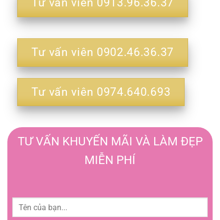
Tư vấn viên 0913.96.36.37
Tư vấn viên 0902.46.36.37
Tư vấn viên 0974.640.693
TƯ VẤN KHUYẾN MÃI VÀ LÀM ĐẸP
MIỄN PHÍ