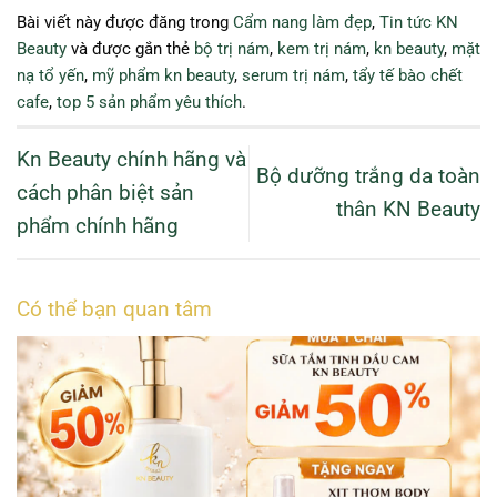
Bài viết này được đăng trong
Cẩm nang làm đẹp
,
Tin tức KN
Beauty
và được gắn thẻ
bộ trị nám
,
kem trị nám
,
kn beauty
,
mặt
nạ tổ yến
,
mỹ phẩm kn beauty
,
serum trị nám
,
tẩy tế bào chết
cafe
,
top 5 sản phẩm yêu thích
.
Kn Beauty chính hãng và
Bộ dưỡng trắng da toàn
cách phân biệt sản
thân KN Beauty
phẩm chính hãng
Có thể bạn quan tâm