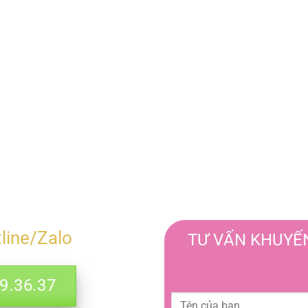
tline/Zalo
TƯ VẤN KHUYẾN
.36.37