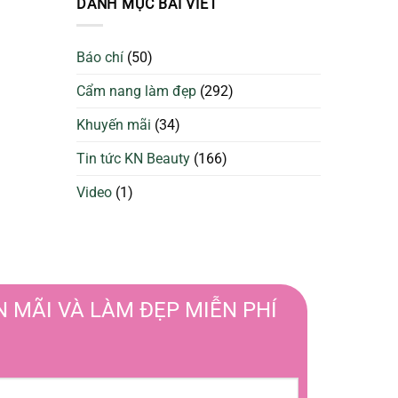
DANH MỤC BÀI VIẾT
da
Sạch
căng
Để
bóng
Làm
và
Báo chí
(50)
Đẹp
ngừa
Tối
mụn
Cẩm nang làm đẹp
(292)
Ưu
Hơn
Khuyến mãi
(34)
Tin tức KN Beauty
(166)
Video
(1)
 MÃI VÀ LÀM ĐẸP MIỄN PHÍ