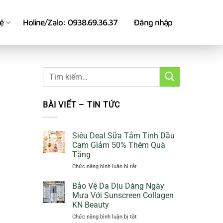
hệ
Holine/Zalo: 0938.69.36.37
Đăng nhập
BÀI VIẾT – TIN TỨC
Siêu Deal Sữa Tắm Tinh Dầu
Cam Giảm 50% Thêm Quà
Tặng
ở
Chức năng bình luận bị tắt
Siêu
Deal
Bảo Vệ Da Dịu Dàng Ngày
Sữa
Mưa Với Sunscreen Collagen
Tắm
KN Beauty
Tinh
ở
Chức năng bình luận bị tắt
Dầu