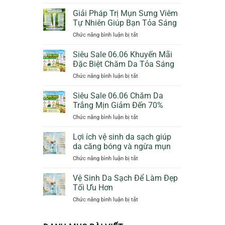
Bảo
Cam
Vệ
Giảm
Giải Pháp Trị Mụn Sưng Viêm
Da
50%
Tự Nhiên Giúp Bạn Tỏa Sáng
Dịu
Thêm
ở
Chức năng bình luận bị tắt
Dàng
Quà
Giải
Ngày
Tặng
Pháp
Siêu Sale 06.06 Khuyến Mãi
Mưa
Trị
Với
Đặc Biệt Chăm Da Tỏa Sáng
Mụn
Sunscreen
ở
Chức năng bình luận bị tắt
Sưng
Collagen
Siêu
Viêm
KN
Sale
Siêu Sale 06.06 Chăm Da
Tự
Beauty
06.06
Nhiên
Trắng Mịn Giảm Đến 70%
Khuyến
Giúp
ở
Chức năng bình luận bị tắt
Mãi
Bạn
Siêu
Đặc
Tỏa
Sale
Lợi ích vệ sinh da sạch giúp
Biệt
Sáng
06.06
Chăm
da căng bóng và ngừa mụn
Chăm
Da
ở
Chức năng bình luận bị tắt
Da
Tỏa
Lợi
Trắng
Sáng
ích
Vệ Sinh Da Sạch Để Làm Đẹp
Mịn
vệ
Giảm
Tối Ưu Hơn
sinh
Đến
ở
Chức năng bình luận bị tắt
da
70%
Vệ
sạch
Sinh
giúp
Da