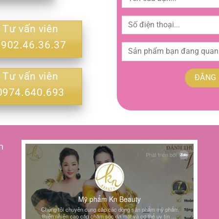
Tư vấn viên
0902.46.36.37
Tư vấn viên
0974.640.693
h