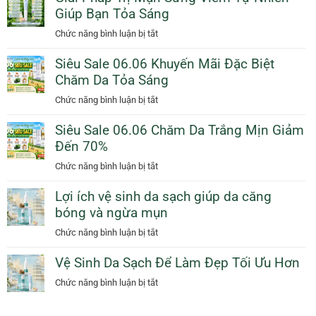
Cam
Giúp Bạn Tỏa Sáng
Da
Giảm
Dịu
ở
Chức năng bình luận bị tắt
50%
Dàng
Giải
Thêm
Ngày
Siêu Sale 06.06 Khuyến Mãi Đặc Biệt
Pháp
Quà
Mưa
Chăm Da Tỏa Sáng
Trị
Tặng
Với
Mụn
ở
Chức năng bình luận bị tắt
Sunscreen
Sưng
Siêu
Collagen
Viêm
Siêu Sale 06.06 Chăm Da Trắng Mịn Giảm
Sale
KN
Tự
Đến 70%
06.06
Beauty
Nhiên
Khuyến
ở
Chức năng bình luận bị tắt
Giúp
Mãi
Siêu
Bạn
Đặc
Lợi ích vệ sinh da sạch giúp da căng
Sale
Tỏa
Biệt
bóng và ngừa mụn
06.06
Sáng
Chăm
Chăm
ở
Chức năng bình luận bị tắt
Da
Da
Lợi
Tỏa
Trắng
Vệ Sinh Da Sạch Để Làm Đẹp Tối Ưu Hơn
ích
Sáng
Mịn
vệ
ở
Chức năng bình luận bị tắt
Giảm
sinh
Vệ
Đến
da
Sinh
70%