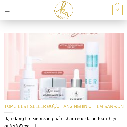
Bỏ
0
qua
nội
dung
TOP 3 BEST SELLER ĐƯỢC HÀNG NGHÌN CHỊ EM SĂN ĐÓN
Bạn đang tìm kiếm sản phẩm chăm sóc da an toàn, hiệu
quả và được [...]