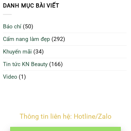
sạch
Da
DANH MỤC BÀI VIẾT
giúp
Sạch
da
Để
căng
Làm
Báo chí
(50)
bóng
Đẹp
và
Tối
Cẩm nang làm đẹp
(292)
ngừa
Ưu
mụn
Hơn
Khuyến mãi
(34)
Tin tức KN Beauty
(166)
Video
(1)
Thông tin liên hệ: Hotline/Zalo