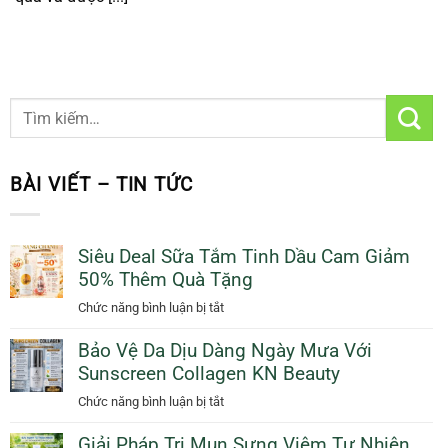
BÀI VIẾT – TIN TỨC
Siêu Deal Sữa Tắm Tinh Dầu Cam Giảm
50% Thêm Quà Tặng
ở
Chức năng bình luận bị tắt
Siêu
Bảo Vệ Da Dịu Dàng Ngày Mưa Với
Deal
Sunscreen Collagen KN Beauty
Sữa
Tắm
ở
Chức năng bình luận bị tắt
Tinh
Bảo
Dầu
Giải Pháp Trị Mụn Sưng Viêm Tự Nhiên
Vệ